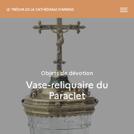
MENU
LE TRÉSOR DE LA CATHÉDRALE D'AMIENS
Objets de dévotion
Vase-reliquaire du
Paraclet