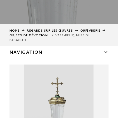
HOME
REGARDS SUR LES ŒUVRES
ORFÈVRERIE
OBJETS DE DÉVOTION
VASE-RELIQUAIRE DU
PARACLET
NAVIGATION
OBJETS LIÉS À L'EUCHARISTIE
OBJETS DE PROCESSION
OBJETS LIÉS À L'ENCENSEMENT
OBJETS DE DÉVOTION
BAISER DE PAIX DE LA COMMUNE DE QUERRIEU
PAIRE DE BAISERS DE PAIX
BRAS-RELIQUAIRE DE SAINT CHRISTOPHE