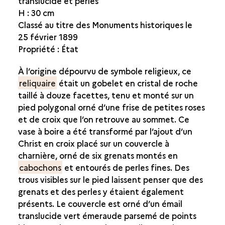
translucide et perles
H : 30 cm
COURONNE DU PARACLET
Classé au titre des Monuments historiques le
CROIX-RELIQUAIRE DE LA VRAIE CROIX
25 février 1899
CROIX-RELIQUAIRE DU PARACLET
Propriété : État
MONSTRANCE-RELIQUAIRE DE FROHEN-SUR-AUTHIE
À l’origine dépourvu de symbole religieux, ce
MONSTRANCE-RELIQUAIRE DE GUESCHART
reliquaire
était un gobelet en cristal de roche
PEND-À-COL EN ARGENT ET CRISTAL DE ROCHE
taillé à douze facettes, tenu et monté sur un
PEND-À-COL EN ARGENT ET ÉMAUX TRANSLUCIDES
pied polygonal orné d’une frise de petites roses
RELIQUAIRE DE LA FACE DE SAINT JEAN BAPTISTE
et de croix que l’on retrouve au sommet. Ce
vase à boire a été transformé par l’ajout d’un
QUATRE RELIQUAIRES
Christ en croix placé sur un couvercle à
VASE-RELIQUAIRE DU PARACLET
charnière, orné de six grenats montés en
cabochons
et entourés de perles fines. Des
OBJETS DE PÈLERINAGE
trous visibles sur le pied laissent penser que des
INSIGNES ECCLÉSIASTIQUES
grenats et des perles y étaient également
présents. Le couvercle est orné d’un émail
translucide vert émeraude parsemé de points