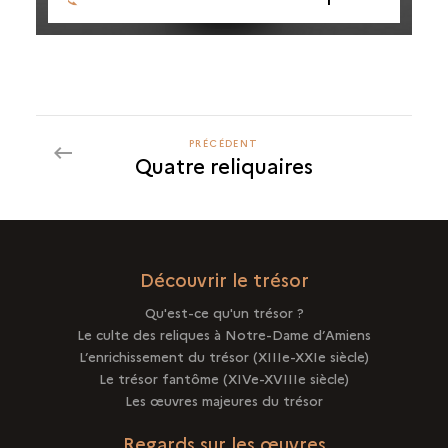
PRÉCÉDENT
PRÉCÉDENT
Quatre reliquaires
Découvrir le trésor
Qu'est-ce qu'un trésor ?
Le culte des reliques à Notre-Dame d’Amiens
L’enrichissement du trésor (XIIIe-XXIe siècle)
Le trésor fantôme (XIVe-XVIIIe siècle)
Les œuvres majeures du trésor
Regards sur les œuvres