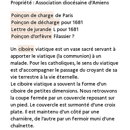
Propriété : Association diocésaine d’Amiens
PYXIDE
Poinçon de charge
de Paris
OBJETS DE PROCESSION
Poinçon de décharge
pour 1681
Lettre de jurande
L pour 1681
OBJETS LIÉS À L'ENCENSEMENT
Poinçon d’orfèvre
Filassier ?
OBJETS DE DÉVOTION
Un
ciboire
viatique est un vase sacré servant à
OBJETS DE PÈLERINAGE
apporter le viatique (la communion) à un
malade. Pour les catholiques, le sens du viatique
INSIGNES ECCLÉSIASTIQUES
est d'accompagner le passage du croyant de sa
vie terrestre à la vie éternelle.
Le ciboire viatique a souvent la forme d’un
ciboire de petites dimensions. Nous retrouvons
la coupe fermée par un couvercle reposant sur
un pied. Le couvercle est surmonté d’une croix
plate. Il est maintenu d’un côté par une
charnière, de l’autre par un fermoir muni d’une
chaînette.