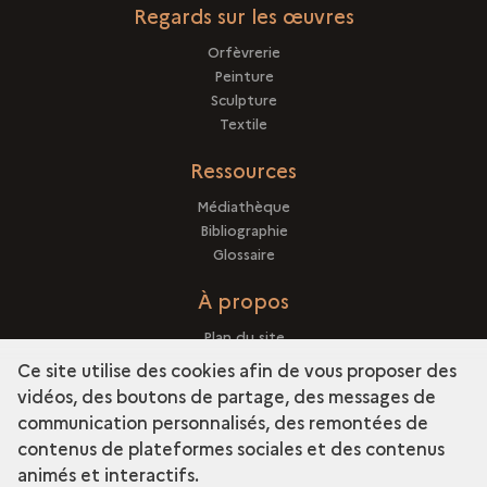
Regards sur les œuvres
Orfèvrerie
Peinture
Sculpture
Textile
Ressources
Médiathèque
Bibliographie
Glossaire
À propos
Plan du site
Crédits
Ce site utilise des cookies afin de vous proposer des
Mentions légales
vidéos, des boutons de partage, des messages de
communication personnalisés, des remontées de
contenus de plateformes sociales et des contenus
animés et interactifs.