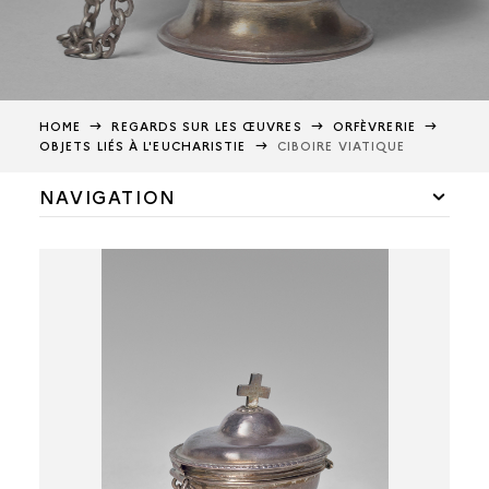
HOME
REGARDS SUR LES ŒUVRES
ORFÈVRERIE
OBJETS LIÉS À L'EUCHARISTIE
CIBOIRE VIATIQUE
NAVIGATION
OBJETS LIÉS À L'EUCHARISTIE
CALICE DE LA COMMUNE DE BEAUQUESNE
CALICE DE LA COMMUNE DE NOUVION
CALICE DE LA FAMILLE DE CROŸ
CALICE DE LA FIN DU XVIIIE SIÈCLE
CALICE DE L’ORFÈVRE DENIS LEMPEREUR
CALICE DE L’ORFÈVRE PIERRE PIPPRE
CALICE DIT DE THOMAS BECKET