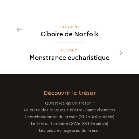
PRÉCÉDENT
PRÉCÉDENT
Ciboire de Norfolk
MONSTRANCE
EUCHARISTIQUE
SUIVANT
SUIVANT
Monstrance eucharistique
MONSTRANCE
EUCHARISTIQUE
Découvrir le trésor
Qu'est-ce qu'un trésor ?
Le culte des reliques à Notre-Dame d’Amiens
L’enrichissement du trésor (XIIIe-XXIe siècle)
Le trésor fantôme (XIVe-XVIIIe siècle)
Les œuvres majeures du trésor