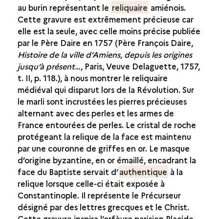
au burin représentant le
reliquaire
amiénois.
Cette gravure est extrêmement précieuse car
elle est la seule, avec celle moins précise publiée
par le Père Daire en 1757 (Père François Daire,
Histoire de la ville d’Amiens, depuis les origines
jusqu’à présent…
, Paris, Veuve Delaguette, 1757,
t. II, p. 118.), à nous montrer le reliquaire
médiéval qui disparut lors de la Révolution. Sur
le marli sont incrustées les pierres précieuses
alternant avec des perles et les armes de
France entourées de perles. Le cristal de roche
protégeant la relique de la face est maintenu
par une couronne de griffes en or. Le masque
d’origine byzantine, en or émaillé, encadrant la
face du Baptiste servait d’
authentique
à la
relique lorsque celle-ci était exposée à
Constantinople. Il représente le Précurseur
désigné par des lettres grecques et le Christ.
Cette gravure inspira l’orfèvre parisien Placide